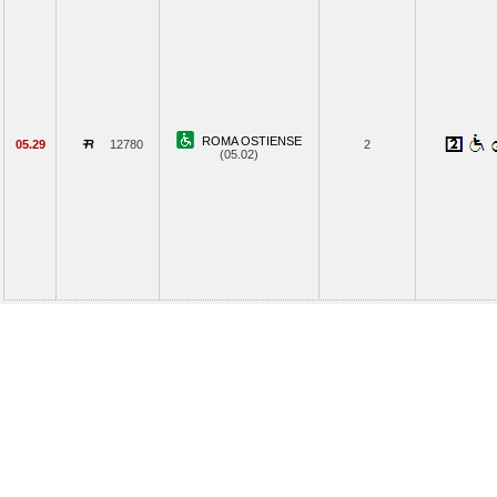
ROMA OSTIENSE
05.29
12780
2
(05.02)