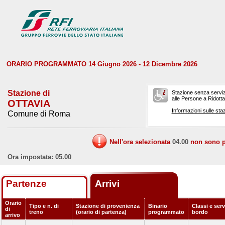
ORARIO PROGRAMMATO 14 Giugno 2026 - 12 Dicembre 2026
Stazione di
Stazione senza serviz
alle Persone a Ridotta 
OTTAVIA
Informazioni sulle staz
Comune di Roma
Nell'ora selezionata
04.00
non sono pr
Ora impostata: 05.00
Partenze
Arrivi
Orario
Tipo e n. di
Stazione di provenienza
Binario
Classi e serv
di
treno
(orario di partenza)
programmato
bordo
arrivo