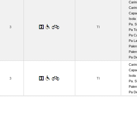
Carin
Carin
Capa
Isola
Pa. S
3
TI
Pa T
Pa Ca
Pa La
Pale
Paler
Pa D
Carin
Capa
Isola
3
TI
Pa. S
Paler
Pa D