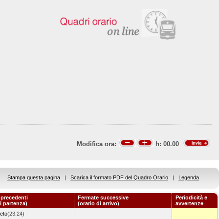
Modifica ora:
h:
00.00
Stampa questa pagina
|
Scarica il formato PDF del Quadro Orario
|
Legenda
 precedenti
Fermate successive
Periodicità e
di partenza)
(orario di arrivo)
avvertenze
neto
(23.24)