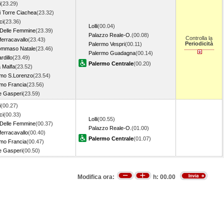
i
(23.29)
i Torre Ciachea
(23.32)
ci
(23.36)
Lolli
(00.04)
 Delle Femmine
(23.39)
Palazzo Reale-O.
(00.08)
Controlla la
ferracavallo
(23.43)
Periodicità
Palermo Vespri
(00.11)
ommaso Natale
(23.46)
Palermo Guadagna
(00.14)
rdillo
(23.49)
Palermo Centrale
(00.20)
 Malfa
(23.52)
rmo S.Lorenzo
(23.54)
mo Francia
(23.56)
e Gasperi
(23.59)
i
(00.27)
ci
(00.33)
Lolli
(00.55)
 Delle Femmine
(00.37)
Palazzo Reale-O.
(01.00)
ferracavallo
(00.40)
Palermo Centrale
(01.07)
mo Francia
(00.47)
e Gasperi
(00.50)
Modifica ora:
h:
00.00