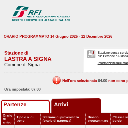
ORARIO PROGRAMMATO 14 Giugno 2026 - 12 Dicembre 2026
Stazione di
Stazione senza serviz
alle Persone a Ridotta 
LASTRA A SIGNA
Informazioni sulle staz
Comune di Signa
Nell'ora selezionata
04.00
non sono pr
Ora impostata: 07.00
Partenze
Arrivi
Orario
Tipo e n. di
Stazione di provenienza
Binario
Classi e se
di
treno
(orario di partenza)
programmato
bordo
arrivo