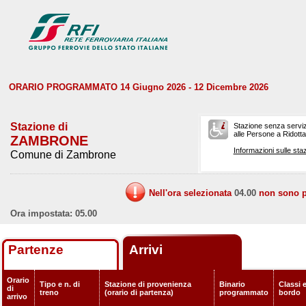
ORARIO PROGRAMMATO 14 Giugno 2026 - 12 Dicembre 2026
Stazione di
Stazione senza serviz
alle Persone a Ridotta 
ZAMBRONE
Informazioni sulle staz
Comune di Zambrone
Nell'ora selezionata
04.00
non sono pr
Ora impostata: 05.00
Partenze
Arrivi
Orario
Tipo e n. di
Stazione di provenienza
Binario
Classi e
di
treno
(orario di partenza)
programmato
bordo
arrivo