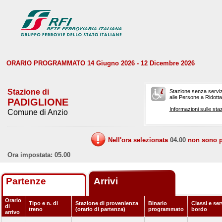
ORARIO PROGRAMMATO 14 Giugno 2026 - 12 Dicembre 2026
Stazione di
Stazione senza serviz
alle Persone a Ridotta 
PADIGLIONE
Informazioni sulle staz
Comune di Anzio
Nell'ora selezionata
04.00
non sono pr
Ora impostata: 05.00
Partenze
Arrivi
Orario
Tipo e n. di
Stazione di provenienza
Binario
Classi e ser
di
treno
(orario di partenza)
programmato
bordo
arrivo