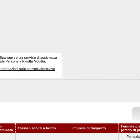
Stazione senza servizio di assistenza
alle Persone a Ridotta Mobilità.
Informazioni sulle stazioni alternative
io
Fermate pr
Classi e servizi a bordo
Impresa di trasporto
rammato
(orario di p
Pomezia