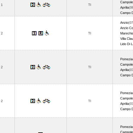
Campole
1
TI
Aprilia
(0
Campo D
Anzio
(07
Anzio Co
2
TI
Marechi
Villa Cla
Lido Di L
Pomezia
Campole
2
TI
Aprilia
(0
Campo D
Pomezia
Campole
2
TI
Aprilia
(0
Campo D
Pomezia
Campole