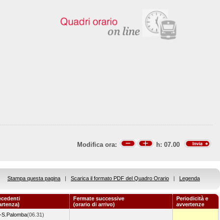
Modifica ora:
h:
07.00
Stampa questa pagina
|
Scarica il formato PDF del Quadro Orario
|
Legenda
ecedenti
Fermate successive
Periodicità e
artenza)
(orario di arrivo)
avvertenze
-S.Palomba
(06.31)