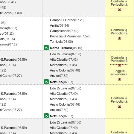
Controlla la
one
(06.41)
Periodicità
6.48)
i Carne
(07.00)
Campo Di Carne
(07.29)
.03)
Aprilia
(07.34)
lonia
(07.07)
Controlla la
Campoleone
(07.42)
Periodicità
aro
(07.11)
Pomezia-S.Palomba
(07.52)
udia
(07.15)
Torricola
(08.00)
avinio
(07.19)
Roma Termini
(08.15)
Lido Di Lavinio
(07.36)
Controlla la
-S.Palomba
(06.59)
Villa Claudia
(07.41)
Periodicità
one
(07.14)
Marechiaro
(07.45)
7.21)
Anzio Colonia
(07.48)
Leggi le
avvertenze
i Carne
(07.27)
Anzio
(07.52)
Nettuno
(07.57)
Lido Di Lavinio
(07.36)
-S.Palomba
(06.59)
Villa Claudia
(07.40)
Controlla la
one
(07.14)
Marechiaro
(07.43)
Periodicità
7.21)
Anzio Colonia
(07.46)
i Carne
(07.27)
Anzio
(07.50)
Nettuno
(07.57)
Lido Di Lavinio
(07.36)
-S.Palomba
(06.59)
Villa Claudia
(07.40)
Controlla la
one
(07.14)
Marechiaro
(07.43)