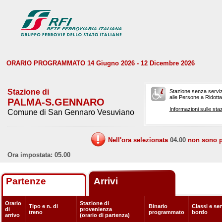
ORARIO PROGRAMMATO 14 Giugno 2026 - 12 Dicembre 2026
Stazione di
Stazione senza serviz
alle Persone a Ridotta 
PALMA-S.GENNARO
Informazioni sulle staz
Comune di San Gennaro Vesuviano
Nell'ora selezionata
04.00
non sono pr
Ora impostata: 05.00
Partenze
Arrivi
Orario
Stazione di
Tipo e n. di
Binario
Classi e ser
di
provenienza
treno
programmato
bordo
arrivo
(orario di partenza)