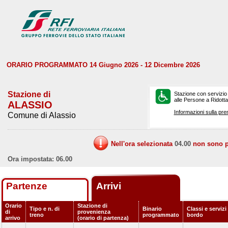
ORARIO PROGRAMMATO 14 Giugno 2026 - 12 Dicembre 2026
Stazione di
Stazione con servizio
alle Persone a Ridotta 
ALASSIO
Informazioni sulla pre
Comune di Alassio
Nell'ora selezionata
04.00
non sono pr
Ora impostata: 06.00
Partenze
Arrivi
Orario
Stazione di
Tipo e n. di
Binario
Classi e servizi
di
provenienza
treno
programmato
bordo
arrivo
(orario di partenza)