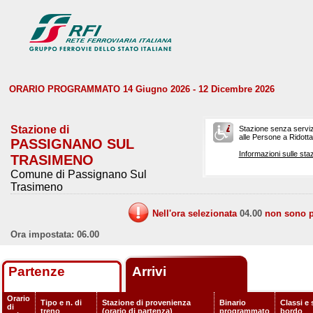
ORARIO PROGRAMMATO 14 Giugno 2026 - 12 Dicembre 2026
Stazione di
Stazione senza serviz
alle Persone a Ridotta 
PASSIGNANO SUL
Informazioni sulle staz
TRASIMENO
Comune di Passignano Sul
Trasimeno
Nell'ora selezionata
04.00
non sono pr
Ora impostata: 06.00
Partenze
Arrivi
Orario
Tipo e n. di
Stazione di provenienza
Binario
Classi e 
di
treno
(orario di partenza)
programmato
bordo