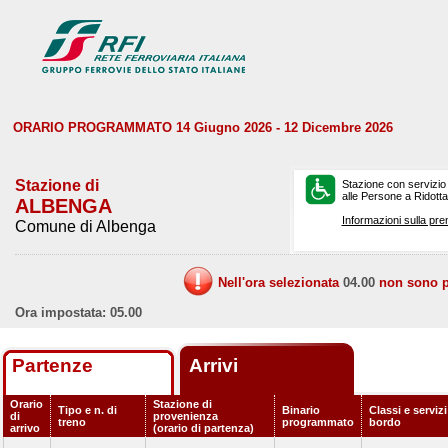
ORARIO PROGRAMMATO 14 Giugno 2026 - 12 Dicembre 2026
Stazione di
Stazione con servizio
alle Persone a Ridotta 
ALBENGA
Informazioni sulla pre
Comune di Albenga
Nell'ora selezionata
04.00
non sono pr
Ora impostata: 05.00
Partenze
Arrivi
Orario
Stazione di
Tipo e n. di
Binario
Classi e servizi
di
provenienza
treno
programmato
bordo
arrivo
(orario di partenza)