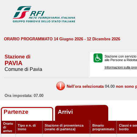
ORARIO PROGRAMMATO 14 Giugno 2026 - 12 Dicembre 2026
Stazione di
Stazione con servizio
alle Persone a Ridotta 
PAVIA
Informazioni sulla pre
Comune di Pavia
Nell'ora selezionata
04.00
non sono pr
Ora impostata: 07.00
Partenze
Arrivi
Orario
Tipo e n. di
Stazione di provenienza
Binario
Classi e ser
di
treno
(orario di partenza)
programmato
bordo
arrivo