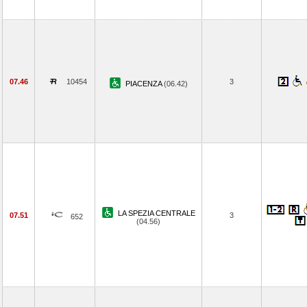
07.46
10454
3
PIACENZA
(06.42)
LA SPEZIA CENTRALE
07.51
3
652
(04.56)