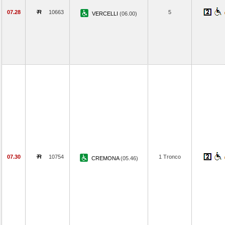
07.28
10663
5
VERCELLI
(06.00)
07.30
10754
1 Tronco
CREMONA
(05.46)