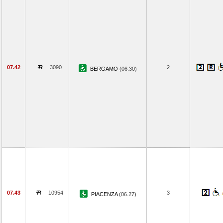
07.42
3090
2
BERGAMO
(06.30)
07.43
10954
3
PIACENZA
(06.27)