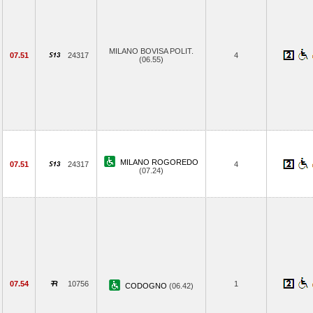
MILANO BOVISA POLIT.
07.51
24317
4
(06.55)
MILANO ROGOREDO
07.51
24317
4
(07.24)
07.54
10756
1
CODOGNO
(06.42)