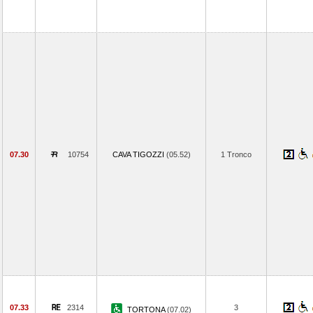
07.30
10754
CAVA TIGOZZI
(05.52)
1 Tronco
07.33
2314
3
TORTONA
(07.02)