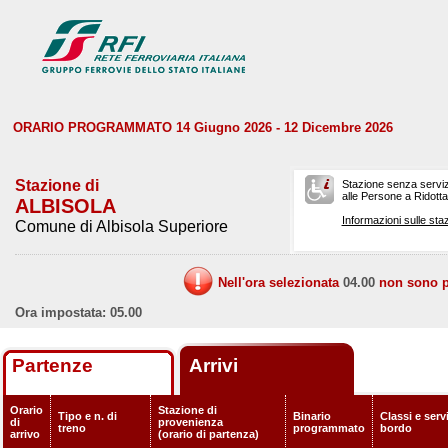
ORARIO PROGRAMMATO 14 Giugno 2026 - 12 Dicembre 2026
Stazione di
Stazione senza serviz
alle Persone a Ridotta 
ALBISOLA
Informazioni sulle staz
Comune di Albisola Superiore
Nell'ora selezionata
04.00
non sono pr
Ora impostata: 05.00
Partenze
Arrivi
Orario
Stazione di
Tipo e n. di
Binario
Classi e servi
di
provenienza
treno
programmato
bordo
arrivo
(orario di partenza)