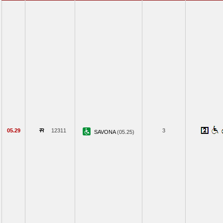
05.29
12311
3
SAVONA
(05.25)