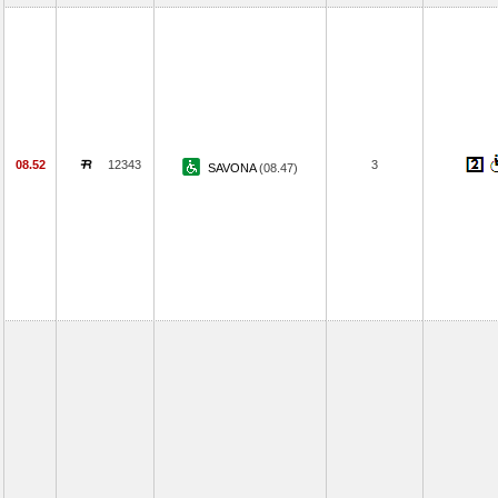
08.52
12343
3
SAVONA
(08.47)