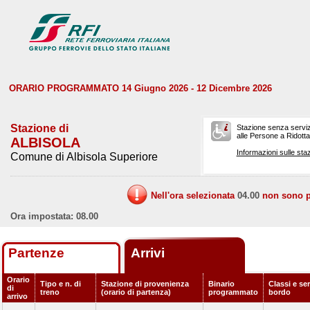
ORARIO PROGRAMMATO 14 Giugno 2026 - 12 Dicembre 2026
Stazione di
Stazione senza serviz
alle Persone a Ridotta 
ALBISOLA
Informazioni sulle staz
Comune di Albisola Superiore
Nell'ora selezionata
04.00
non sono pr
Ora impostata: 08.00
Partenze
Arrivi
Orario
Tipo e n. di
Stazione di provenienza
Binario
Classi e ser
di
treno
(orario di partenza)
programmato
bordo
arrivo