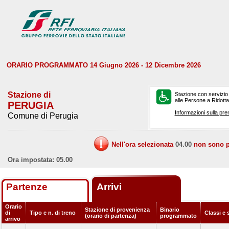
ORARIO PROGRAMMATO 14 Giugno 2026 - 12 Dicembre 2026
Stazione di
Stazione con servizio
alle Persone a Ridotta 
PERUGIA
Informazioni sulla pre
Comune di Perugia
Nell'ora selezionata
04.00
non sono pr
Ora impostata: 05.00
Partenze
Arrivi
Orario
Stazione di provenienza
Binario
di
Tipo e n. di treno
Classi e 
(orario di partenza)
programmato
arrivo