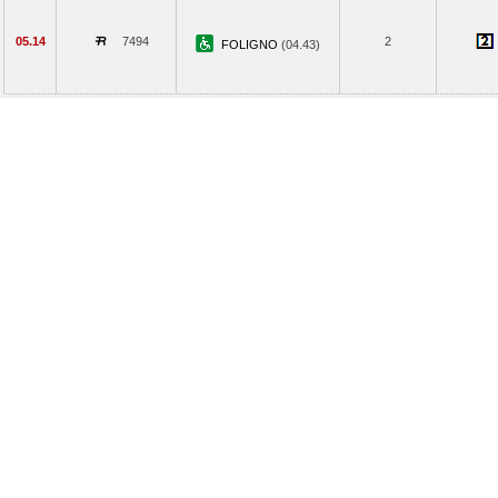
05.14
7494
2
FOLIGNO
(04.43)