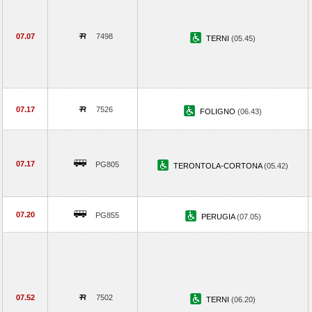
07.07
7498
TERNI
(05.45)
07.17
7526
FOLIGNO
(06.43)
07.17
PG805
TERONTOLA-CORTONA
(05.42)
07.20
PG855
PERUGIA
(07.05)
07.52
7502
TERNI
(06.20)