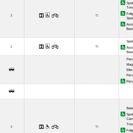
Spol
Trev
Foli
3
TI
Spel
Assi
Bast
Spel
2
TI
Assi
Bast
Pass
Mag
Elle
Peru
Peru
Baia
Spol
Camp
Trev
3
TI
Foli