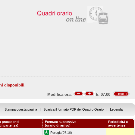
ni disponibili.
Modifica ora:
h:
07.00
Stampa questa pagina
|
Scarica il formato PDF del Quadro Orario
|
Legenda
 precedenti
Fermate successive
Periodicità e
 di partenza)
(orario di arrivo)
avvertenze
Perugia
(07.16)