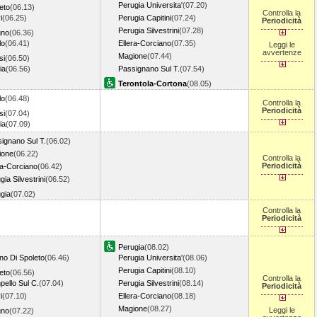
Perugia Universita'
(07.20)
eto
(06.13)
Controlla la
i
(06.25)
Perugia Capitini
(07.24)
Periodicità
Perugia Silvestrini
(07.28)
gno
(06.36)
lo
(06.41)
Ellera-Corciano
(07.35)
Leggi le
avvertenze
Magione
(07.44)
si
(06.50)
ia
(06.56)
Passignano Sul T.
(07.54)
Terontola-Cortona
(08.05)
lo
(06.48)
Controlla la
Periodicità
si
(07.04)
ia
(07.09)
ignano Sul T.
(06.02)
ione
(06.22)
Controlla la
Periodicità
ra-Corciano
(06.42)
gia Silvestrini
(06.52)
gia
(07.02)
Controlla la
Periodicità
Perugia
(08.02)
no Di Spoleto
(06.46)
Perugia Universita'
(08.06)
Perugia Capitini
(08.10)
eto
(06.56)
Controlla la
ello Sul C.
(07.04)
Perugia Silvestrini
(08.14)
Periodicità
i
(07.10)
Ellera-Corciano
(08.18)
Magione
(08.27)
Leggi le
gno
(07.22)