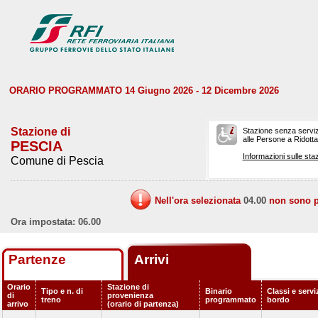
ORARIO PROGRAMMATO 14 Giugno 2026 - 12 Dicembre 2026
Stazione di
Stazione senza serviz
alle Persone a Ridotta 
PESCIA
Informazioni sulle staz
Comune di Pescia
Nell'ora selezionata
04.00
non sono pr
Ora impostata: 06.00
Partenze
Arrivi
Orario
Stazione di
Tipo e n. di
Binario
Classi e servi
di
provenienza
treno
programmato
bordo
arrivo
(orario di partenza)