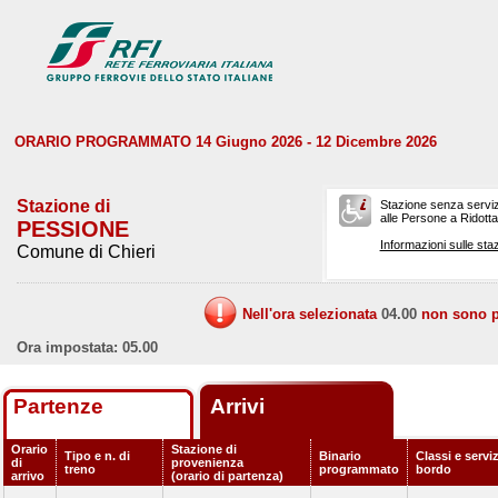
ORARIO PROGRAMMATO 14 Giugno 2026 - 12 Dicembre 2026
Stazione di
Stazione senza serviz
alle Persone a Ridotta 
PESSIONE
Informazioni sulle staz
Comune di Chieri
Nell'ora selezionata
04.00
non sono pr
Ora impostata: 05.00
Partenze
Arrivi
Orario
Stazione di
Tipo e n. di
Binario
Classi e serviz
di
provenienza
treno
programmato
bordo
arrivo
(orario di partenza)