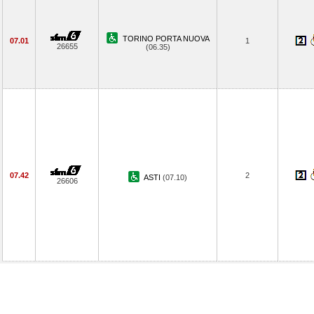
TORINO PORTA NUOVA
07.01
1
26655
(06.35)
07.42
2
ASTI
(07.10)
26606