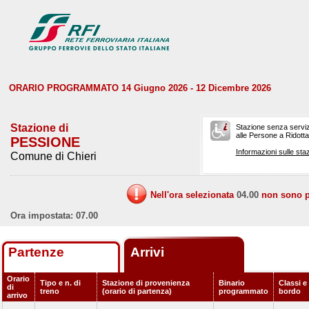
ORARIO PROGRAMMATO 14 Giugno 2026 - 12 Dicembre 2026
Stazione di
Stazione senza serviz
alle Persone a Ridotta 
PESSIONE
Informazioni sulle staz
Comune di Chieri
Nell'ora selezionata
04.00
non sono pr
Ora impostata: 07.00
Partenze
Arrivi
Orario
Tipo e n. di
Stazione di provenienza
Binario
Classi e 
di
treno
(orario di partenza)
programmato
bordo
arrivo