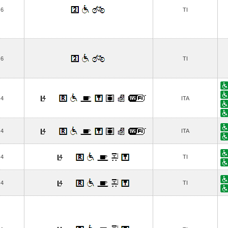
6
TI
6
TI
4
ITA
4
ITA
4
TI
4
TI