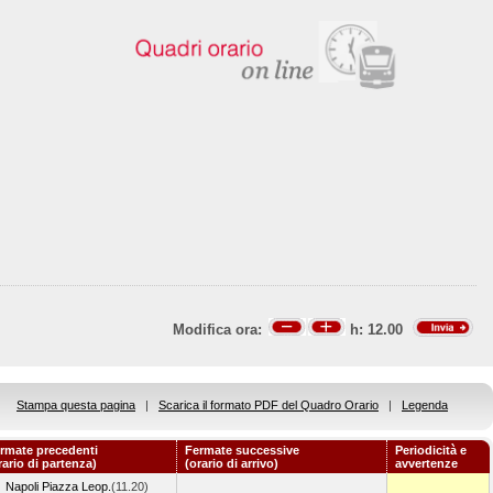
Modifica ora:
h:
12.00
Stampa questa pagina
|
Scarica il formato PDF del Quadro Orario
|
Legenda
rmate precedenti
Fermate successive
Periodicità e
rario di partenza)
(orario di arrivo)
avvertenze
Napoli Piazza Leop.
(11.20)