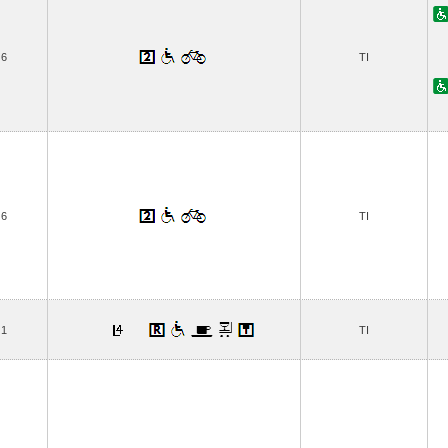
6
TI
6
TI
1
TI