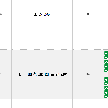
6
TI
1
ITA