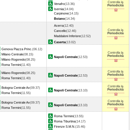
Controlla la
Venafro
(13.36)
Periodicità
Isernia
(14.04)
Carpinone
(14.15)
Boiano
(14.34)
Acerra
(12.40)
Controlla la
Cancello
(12.46)
Periodicità
Maddaloni Inferiore
(12.52)
Caserta
(13.02)
Genova Piazza Princ.
(06.12)
Controlla la
Milano Centrale
(08.15)
Periodicità
Napoli Centrale
(12.53)
Milano Rogoredo
(08.25)
Roma Termini
(11.40)
Controlla la
Milano Rogoredo
(08.25)
Periodicità
Napoli Centrale
(12.53)
Roma Termini
(11.40)
Controlla la
Bologna Centrale Av
(09.37)
Periodicità
Napoli Centrale
(13.10)
Roma Termini
(11.55)
Controlla la
Bologna Centrale Av
(09.37)
Periodicità
Napoli Centrale
(13.10)
Roma Termini
(11.55)
Roma Termini
(13.55)
Roma Tiburtina
(14.17)
Firenze S.M.N.
(15.46)