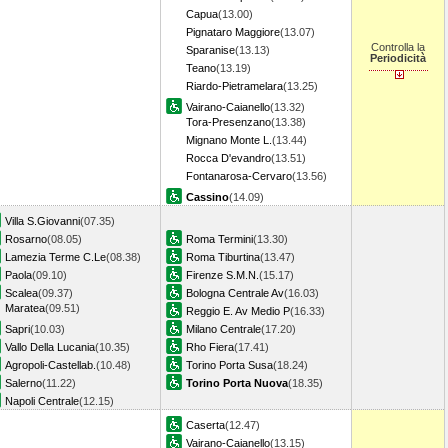
Capua
(13.00)
Pignataro Maggiore
(13.07)
Controlla la
Sparanise
(13.13)
Periodicità
Teano
(13.19)
Riardo-Pietramelara
(13.25)
Vairano-Caianello
(13.32)
Tora-Presenzano
(13.38)
Mignano Monte L.
(13.44)
Rocca D'evandro
(13.51)
Fontanarosa-Cervaro
(13.56)
Cassino
(14.09)
Villa S.Giovanni
(07.35)
Rosarno
(08.05)
Roma Termini
(13.30)
Lamezia Terme C.Le
(08.38)
Roma Tiburtina
(13.47)
Paola
(09.10)
Firenze S.M.N.
(15.17)
Scalea
(09.37)
Bologna Centrale Av
(16.03)
Maratea
(09.51)
Reggio E. Av Medio P
(16.33)
Sapri
(10.03)
Milano Centrale
(17.20)
Vallo Della Lucania
(10.35)
Rho Fiera
(17.41)
Agropoli-Castellab.
(10.48)
Torino Porta Susa
(18.24)
Salerno
(11.22)
Torino Porta Nuova
(18.35)
Napoli Centrale
(12.15)
Caserta
(12.47)
Vairano-Caianello
(13.15)