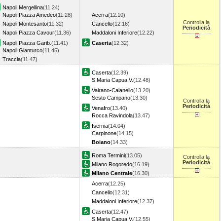
Napoli Mergellina
(11.24)
Napoli Piazza Amedeo
(11.28)
Acerra
(12.10)
Controlla la
Napoli Montesanto
(11.32)
Cancello
(12.16)
Periodicità
Napoli Piazza Cavour
(11.36)
Maddaloni Inferiore
(12.22)
Napoli Piazza Garib.
(11.41)
Caserta
(12.32)
Napoli Gianturco
(11.45)
Traccia
(11.47)
Caserta
(12.39)
S.Maria Capua V.
(12.48)
Vairano-Caianello
(13.20)
Sesto Campano
(13.30)
Controlla la
Periodicità
Venafro
(13.40)
Rocca Ravindola
(13.47)
Isernia
(14.04)
Carpinone
(14.15)
Boiano
(14.33)
Roma Termini
(13.05)
Controlla la
Periodicità
Milano Rogoredo
(16.19)
Milano Centrale
(16.30)
Acerra
(12.25)
Cancello
(12.31)
Maddaloni Inferiore
(12.37)
Caserta
(12.47)
S.Maria Capua V.
(12.55)