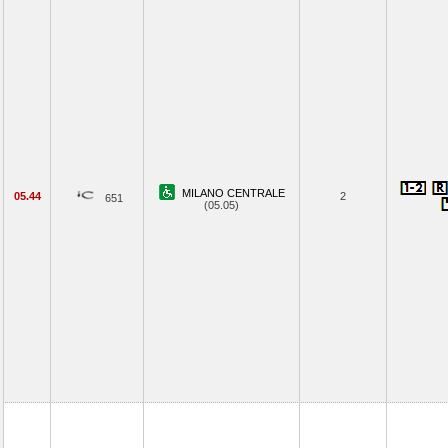
MILANO CENTRALE
05.44
2
651
(05.05)