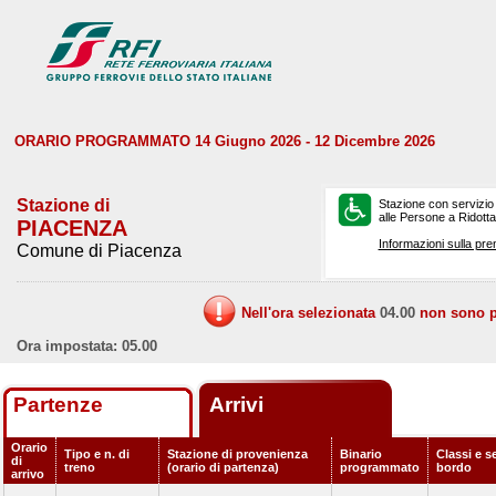
ORARIO PROGRAMMATO 14 Giugno 2026 - 12 Dicembre 2026
Stazione di
Stazione con servizio
alle Persone a Ridotta 
PIACENZA
Informazioni sulla pre
Comune di Piacenza
Nell'ora selezionata
04.00
non sono pr
Ora impostata: 05.00
Partenze
Arrivi
Orario
Tipo e n. di
Stazione di provenienza
Binario
Classi e se
di
treno
(orario di partenza)
programmato
bordo
arrivo