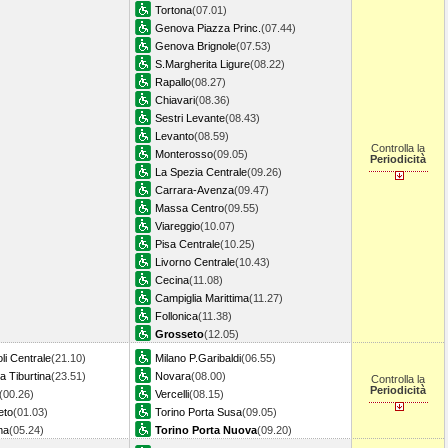
Tortona
(07.01)
Genova Piazza Princ.
(07.44)
Genova Brignole
(07.53)
S.Margherita Ligure
(08.22)
Rapallo
(08.27)
Chiavari
(08.36)
Sestri Levante
(08.43)
Levanto
(08.59)
Controlla la
Monterosso
(09.05)
Periodicità
La Spezia Centrale
(09.26)
Carrara-Avenza
(09.47)
Massa Centro
(09.55)
Viareggio
(10.07)
Pisa Centrale
(10.25)
Livorno Centrale
(10.43)
Cecina
(11.08)
Campiglia Marittima
(11.27)
Follonica
(11.38)
Grosseto
(12.05)
li Centrale
(21.10)
Milano P.Garibaldi
(06.55)
 Tiburtina
(23.51)
Novara
(08.00)
Controlla la
Periodicità
(00.26)
Vercelli
(08.15)
eto
(01.03)
Torino Porta Susa
(09.05)
ma
(05.24)
Torino Porta Nuova
(09.20)