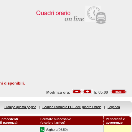
ni disponibili.
Modifica ora:
h:
05.00
Stampa questa pagina
|
Scarica il formato PDF del Quadro Orario
|
Legenda
 precedenti
Fermate successive
Periodicità e
di partenza)
(orario di arrivo)
avvertenze
Voghera
(06.50)