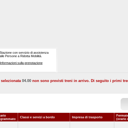
Stazione con servizio di assistenza
alle Persone a Ridotta Mobilità.
Informazioni sulla prenotazione
a selezionata
04.00
non sono previsti treni in arrivo. Di seguito i primi tre
ario
Fermate
Classi e servizi a bordo
Impresa di trasporto
ogrammato
(orario 