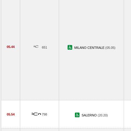
05.44
651
MILANO CENTRALE
(05.05)
05.54
798
SALERNO
(20.20)