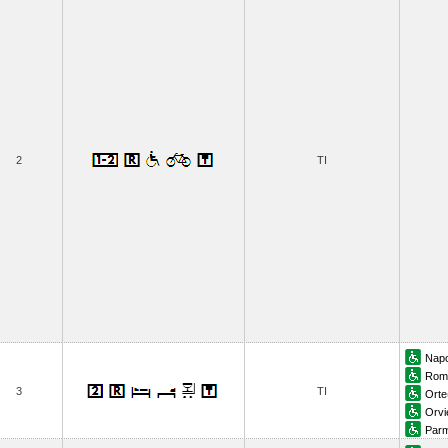
2
TI
Napo
Roma
3
TI
Orte
Orvi
Par