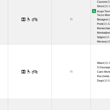
Cassine
(1
Strevi
(10.1
Acqui Ter
Terzo-Mon
TI
Bistagno
(1
Ponti
(10.3
Montechia
Monbaldon
Spigno
(10.
Merana
(1
Altare
(10.2
S.Giuseppe
TI
Cairo Mont
Rocchetta 
Dego
(10.