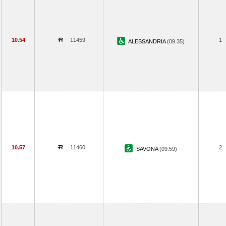
10.54
11459
1
ALESSANDRIA
(09.35)
10.57
11460
2
SAVONA
(09.59)