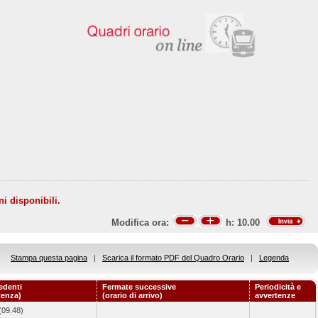
ni disponibili.
Modifica ora:
h:
10.00
Stampa questa pagina
|
Scarica il formato PDF del Quadro Orario
|
Legenda
edenti
Fermate successive
Periodicità e
tenza)
(orario di arrivo)
avvertenze
(09.48)