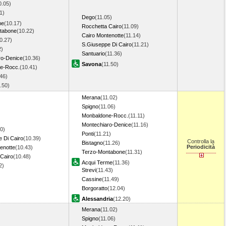
0.05)
1)
Dego
(11.05)
me
(10.17)
Rocchetta Cairo
(11.09)
tabone
(10.22)
Cairo Montenotte
(11.14)
0.27)
S.Giuseppe Di Cairo
(11.21)
2)
Santuario
(11.36)
ro-Denice
(10.36)
Savona
(11.50)
e-Rocc.
(10.41)
46)
0.50)
Merana
(11.02)
Spigno
(11.06)
Monbaldone-Rocc.
(11.11)
Montechiaro-Denice
(11.16)
0)
Ponti
(11.21)
 Di Cairo
(10.39)
Controlla la
Bistagno
(11.26)
Periodicità
enotte
(10.43)
Terzo-Montabone
(11.31)
Cairo
(10.48)
Acqui Terme
(11.36)
52)
Strevi
(11.43)
Cassine
(11.49)
Borgoratto
(12.04)
Alessandria
(12.20)
Merana
(11.02)
Spigno
(11.06)