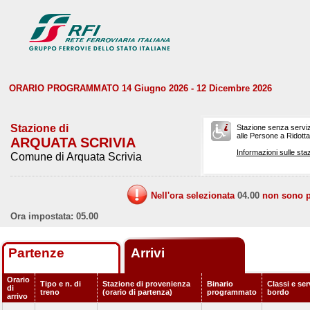
ORARIO PROGRAMMATO 14 Giugno 2026 - 12 Dicembre 2026
Stazione di
Stazione senza serviz
alle Persone a Ridotta 
ARQUATA SCRIVIA
Informazioni sulle staz
Comune di Arquata Scrivia
Nell'ora selezionata
04.00
non sono pr
Ora impostata: 05.00
Partenze
Arrivi
Orario
Tipo e n. di
Stazione di provenienza
Binario
Classi e ser
di
treno
(orario di partenza)
programmato
bordo
arrivo