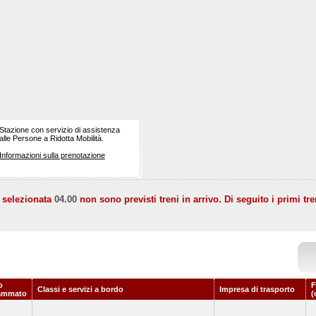
Stazione con servizio di assistenza
alle Persone a Ridotta Mobilità.
Informazioni sulla prenotazione
a selezionata
04.00
non sono previsti treni in arrivo. Di seguito i primi tre
o
F
Classi e servizi a bordo
Impresa di trasporto
ammato
(