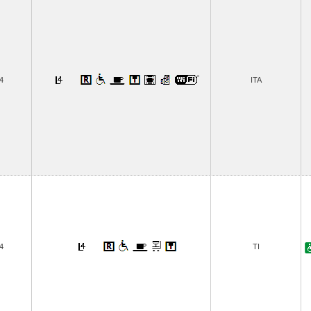
4
ITA
4
TI