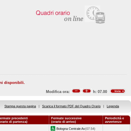
ni disponibili.
Modifica ora:
h:
07.00
Stampa questa pagina
|
Scarica il formato PDF del Quadro Orario
|
Legenda
ermate precedenti
Fermate successive
Periodicità e
orario di partenza)
(orario di arrivo)
avvertenze
Bologna Centrale Av
(07.54)