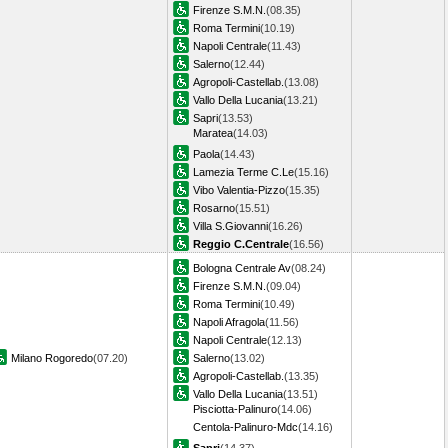
Firenze S.M.N.
(08.35)
Roma Termini
(10.19)
Napoli Centrale
(11.43)
Salerno
(12.44)
Agropoli-Castellab.
(13.08)
Vallo Della Lucania
(13.21)
Sapri
(13.53)
Maratea
(14.03)
Paola
(14.43)
Lamezia Terme C.Le
(15.16)
Vibo Valentia-Pizzo
(15.35)
Rosarno
(15.51)
Villa S.Giovanni
(16.26)
Reggio C.Centrale
(16.56)
Bologna Centrale Av
(08.24)
Firenze S.M.N.
(09.04)
Roma Termini
(10.49)
Napoli Afragola
(11.56)
Napoli Centrale
(12.13)
Milano Rogoredo
(07.20)
Salerno
(13.02)
Agropoli-Castellab.
(13.35)
Vallo Della Lucania
(13.51)
Pisciotta-Palinuro
(14.06)
Centola-Palinuro-Mdc
(14.16)