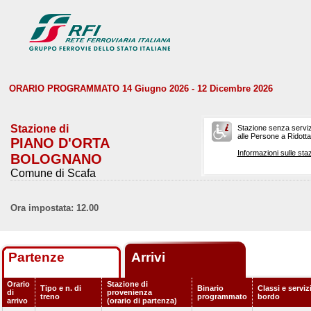
ORARIO PROGRAMMATO 14 Giugno 2026 - 12 Dicembre 2026
Stazione di
Stazione senza serviz
alle Persone a Ridotta 
PIANO D'ORTA
Informazioni sulle staz
BOLOGNANO
Comune di Scafa
Ora impostata: 12.00
Partenze
Arrivi
Orario
Stazione di
Tipo e n. di
Binario
Classi e serviz
di
provenienza
treno
programmato
bordo
arrivo
(orario di partenza)