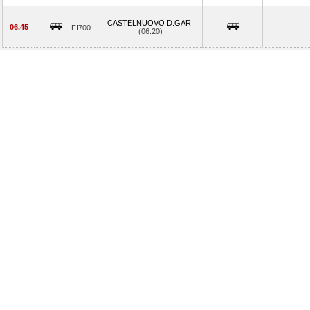
CASTELNUOVO D.GAR.
06.45
FI700
(06.20)