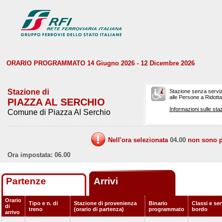
ORARIO PROGRAMMATO 14 Giugno 2026 - 12 Dicembre 2026
Stazione di
Stazione senza serviz
alle Persone a Ridotta 
PIAZZA AL SERCHIO
Informazioni sulle staz
Comune di Piazza Al Serchio
Nell'ora selezionata
04.00
non sono pr
Ora impostata: 06.00
Partenze
Arrivi
Orario
Tipo e n. di
Stazione di provenienza
Binario
Classi e ser
di
treno
(orario di partenza)
programmato
bordo
arrivo