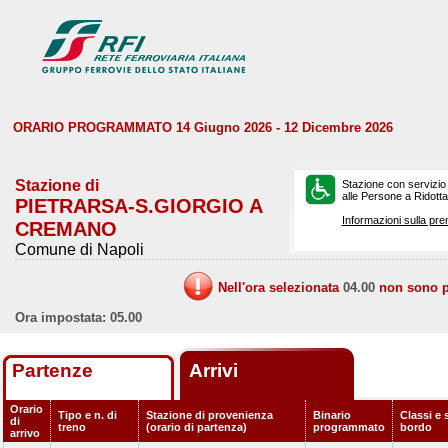
ORARIO PROGRAMMATO 14 Giugno 2026 - 12 Dicembre 2026
Stazione di
Stazione con servizio
alle Persone a Ridotta 
PIETRARSA-S.GIORGIO A
Informazioni sulla pre
CREMANO
Comune di Napoli
Nell'ora selezionata
04.00
non sono pr
Ora impostata: 05.00
Partenze
Arrivi
Orario
Tipo e n. di
Stazione di provenienza
Binario
Classi e 
di
treno
(orario di partenza)
programmato
bordo
arrivo