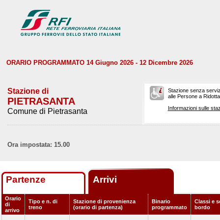
ORARIO PROGRAMMATO 14 Giugno 2026 - 12 Dicembre 2026
Stazione di
Stazione senza serviz
alle Persone a Ridotta 
PIETRASANTA
Informazioni sulle staz
Comune di Pietrasanta
Ora impostata: 15.00
Partenze
Arrivi
Orario
Tipo e n. di
Stazione di provenienza
Binario
Classi e s
di
treno
(orario di partenza)
programmato
bordo
arrivo