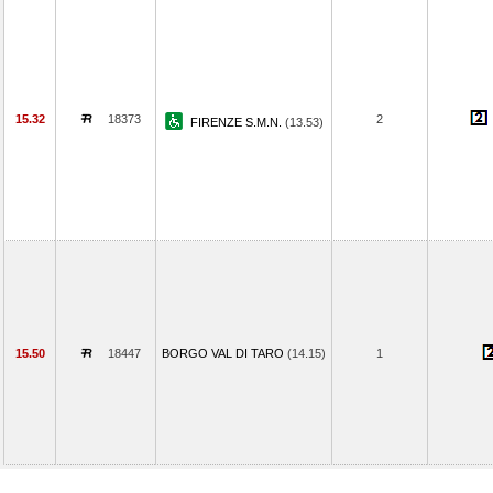
15.32
18373
2
FIRENZE S.M.N.
(13.53)
15.50
18447
BORGO VAL DI TARO
(14.15)
1