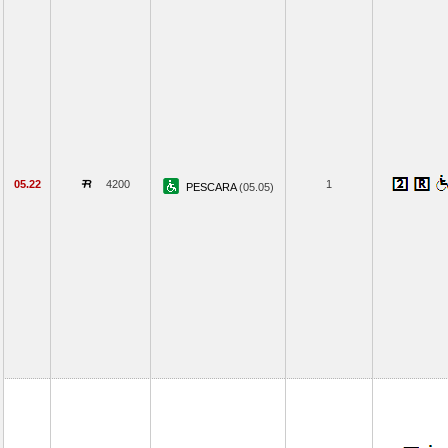
05.22
4200
1
PESCARA
(05.05)