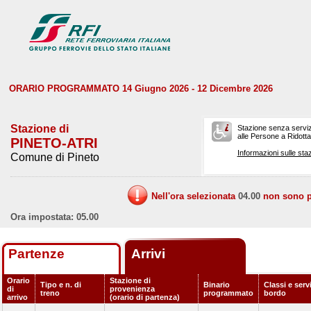
ORARIO PROGRAMMATO 14 Giugno 2026 - 12 Dicembre 2026
Stazione di
Stazione senza serviz
alle Persone a Ridotta 
PINETO-ATRI
Informazioni sulle staz
Comune di Pineto
Nell'ora selezionata
04.00
non sono pr
Ora impostata: 05.00
Partenze
Arrivi
Orario
Stazione di
Tipo e n. di
Binario
Classi e servi
di
provenienza
treno
programmato
bordo
arrivo
(orario di partenza)