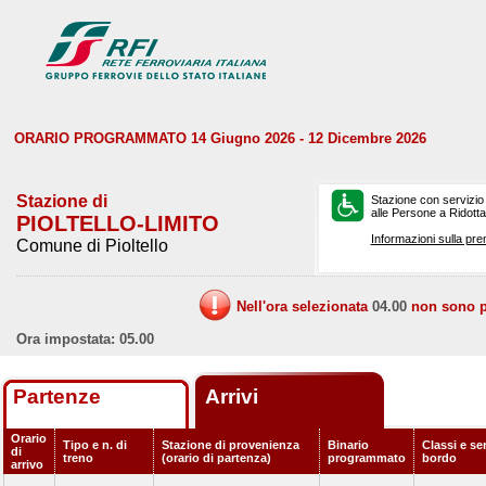
ORARIO PROGRAMMATO 14 Giugno 2026 - 12 Dicembre 2026
Stazione di
Stazione con servizio
alle Persone a Ridotta 
PIOLTELLO-LIMITO
Informazioni sulla pre
Comune di Pioltello
Nell'ora selezionata
04.00
non sono pr
Ora impostata: 05.00
Partenze
Arrivi
Orario
Tipo e n. di
Stazione di provenienza
Binario
Classi e ser
di
treno
(orario di partenza)
programmato
bordo
arrivo