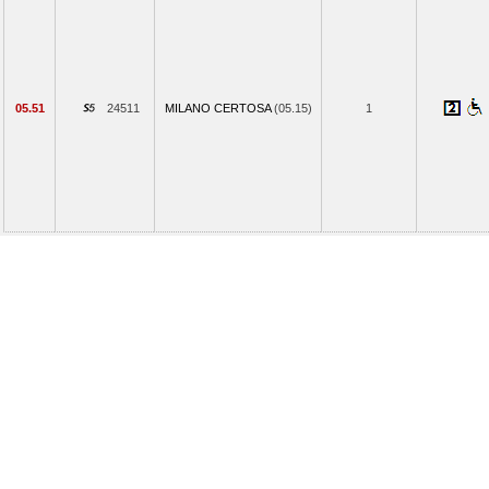
05.51
24511
MILANO CERTOSA
(05.15)
1