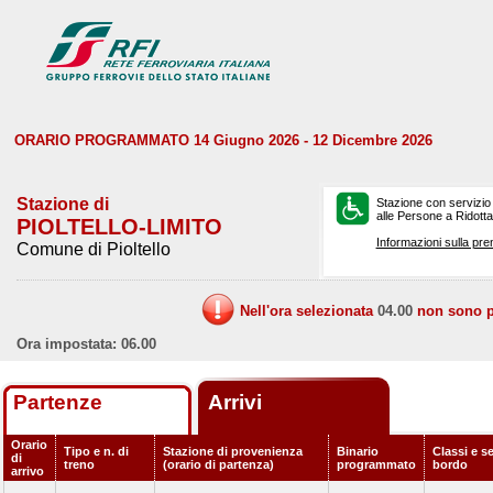
ORARIO PROGRAMMATO 14 Giugno 2026 - 12 Dicembre 2026
Stazione di
Stazione con servizio
alle Persone a Ridotta 
PIOLTELLO-LIMITO
Informazioni sulla pre
Comune di Pioltello
Nell'ora selezionata
04.00
non sono pr
Ora impostata: 06.00
Partenze
Arrivi
Orario
Tipo e n. di
Stazione di provenienza
Binario
Classi e se
di
treno
(orario di partenza)
programmato
bordo
arrivo