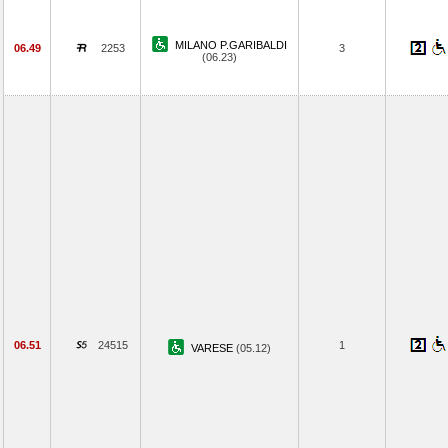
MILANO P.GARIBALDI
06.49
2253
3
(06.23)
06.51
24515
1
VARESE
(05.12)