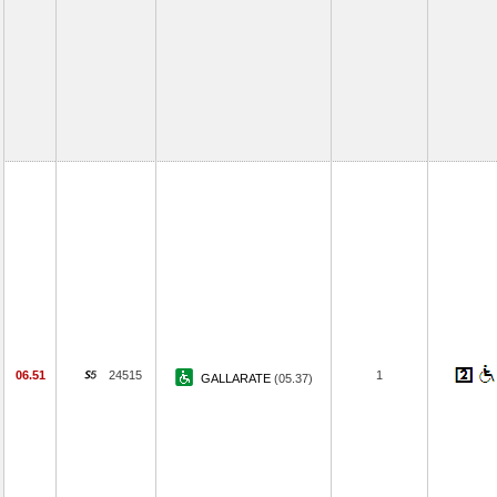
06.51
24515
1
GALLARATE
(05.37)