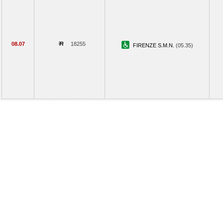
08.07
18255
FIRENZE S.M.N.
(05.35)