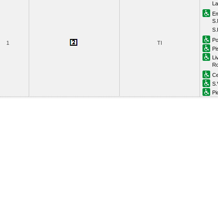
La
Em
S.
S.
Po
1
TI
Pi
Li
Ro
Ce
S.
Pi