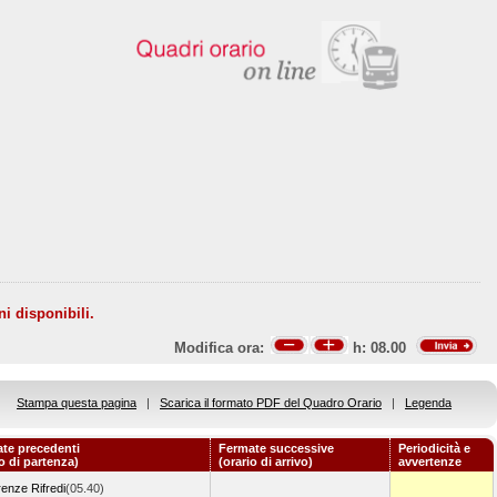
ni disponibili.
Modifica ora:
h:
08.00
Stampa questa pagina
|
Scarica il formato PDF del Quadro Orario
|
Legenda
te precedenti
Fermate successive
Periodicità e
io di partenza)
(orario di arrivo)
avvertenze
renze Rifredi
(05.40)