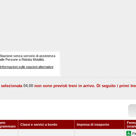
Stazione senza servizio di assistenza
alle Persone a Ridotta Mobilità.
Informazioni sulle stazioni alternative
a selezionata
04.00
non sono previsti treni in arrivo. Di seguito i primi tre
ario
Ferma
Classi e servizi a bordo
Impresa di trasporto
grammato
(orar
Fi