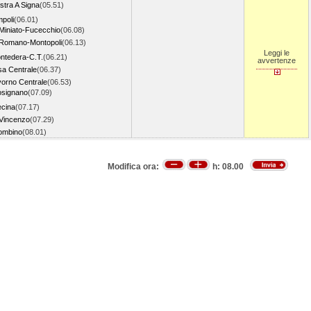
stra A Signa
(05.51)
poli
(06.01)
Miniato-Fucecchio
(06.08)
Romano-Montopoli
(06.13)
Leggi le
ntedera-C.T.
(06.21)
avvertenze
sa Centrale
(06.37)
vorno Centrale
(06.53)
signano
(07.09)
cina
(07.17)
Vincenzo
(07.29)
ombino
(08.01)
Modifica ora:
h:
08.00