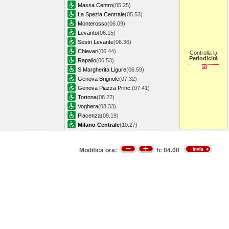
Massa Centro
(05.25)
La Spezia Centrale
(05.53)
Monterosso
(06.09)
Levanto
(06.15)
Sestri Levante
(06.36)
Chiavari
(06.44)
Controlla la
Periodicità
Rapallo
(06.53)
S.Margherita Ligure
(06.59)
Genova Brignole
(07.32)
Genova Piazza Princ.
(07.41)
Tortona
(08.22)
Voghera
(08.33)
Piacenza
(09.19)
Milano Centrale
(10.27)
Modifica ora:
h:
04.00