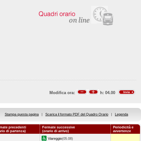
Modifica ora:
h:
04.00
Stampa questa pagina
|
Scarica il formato PDF del Quadro Orario
|
Legenda
mate precedenti
Fermate successive
Periodicità e
ario di partenza)
(orario di arrivo)
avvertenze
Viareggio
(05.08)