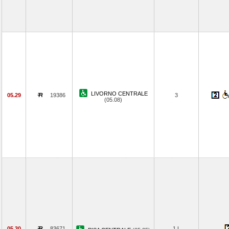
LIVORNO CENTRALE
05.29
19386
3
(05.08)
05.30
83671
1 L