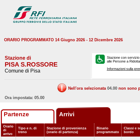
ORARIO PROGRAMMATO 14 Giugno 2026 - 12 Dicembre 2026
Stazione di
Stazione con servizio
alle Persone a Ridotta 
PISA S.ROSSORE
Informazioni sulla pre
Comune di Pisa
Nell'ora selezionata
04.00
non sono pr
Ora impostata: 05.00
Partenze
Arrivi
Orario
Tipo e n. di
Stazione di provenienza
Binario
Classi e s
di
treno
(orario di partenza)
programmato
bordo
arrivo