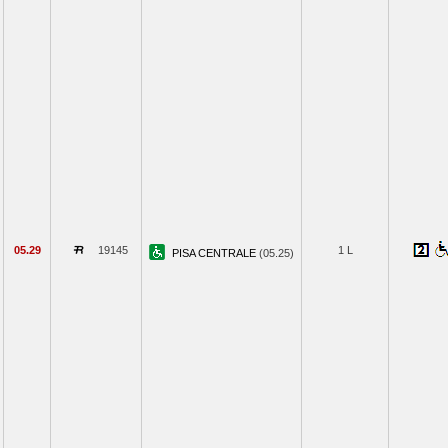
05.29
19145
1 L
PISA CENTRALE
(05.25)