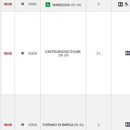
08.00
19391
2
VIAREGGIO
(07.44)
CASTELNUOVO D.GAR.
08.05
32829
2 L
(06.19)
08.05
32829
FORNACI DI BARGA
(06.42)
2