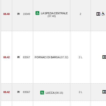
LA SPEZIA CENTRALE
08.40
19349
2
(07.40)
08.42
83567
FORNACI DI BARGA
(07.32)
2 L
08.42
83567
2 L
LUCCA
(08.15)