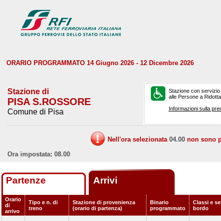
ORARIO PROGRAMMATO 14 Giugno 2026 - 12 Dicembre 2026
Stazione di
Stazione con servizio
alle Persone a Ridotta 
PISA S.ROSSORE
Informazioni sulla pre
Comune di Pisa
Nell'ora selezionata
04.00
non sono pr
Ora impostata: 08.00
Partenze
Arrivi
Orario
Tipo e n. di
Stazione di provenienza
Binario
Classi e se
di
treno
(orario di partenza)
programmato
bordo
arrivo