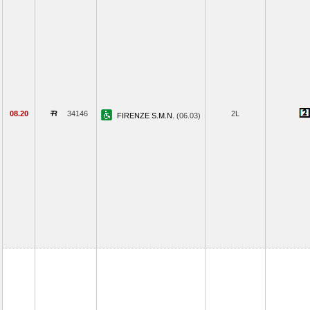
08.20
34146
2L
FIRENZE S.M.N.
(06.03)