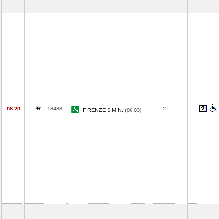
08.20
18488
2 L
FIRENZE S.M.N.
(06.03)