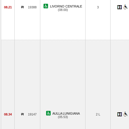
LIVORNO CENTRALE
08.21
19388
3
(08.00)
AULLA LUNIGIANA
08.34
19147
2 L
(05.53)