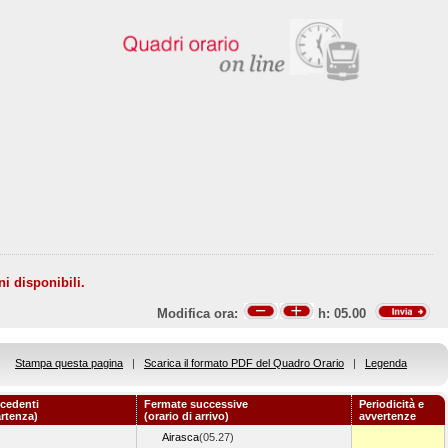
ni disponibili.
Modifica ora:
h:
05.00
Stampa questa pagina
|
Scarica il formato PDF del Quadro Orario
|
Legenda
cedenti
Fermate successive
Periodicità e
artenza)
(orario di arrivo)
avvertenze
Airasca
(05.27)