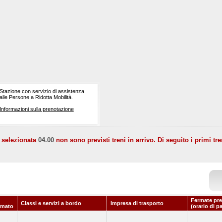
Stazione con servizio di assistenza
alle Persone a Ridotta Mobilità.
Informazioni sulla prenotazione
a selezionata
04.00
non sono previsti treni in arrivo. Di seguito i primi tre
Fermate pre
Classi e servizi a bordo
Impresa di trasporto
mmato
(orario di p