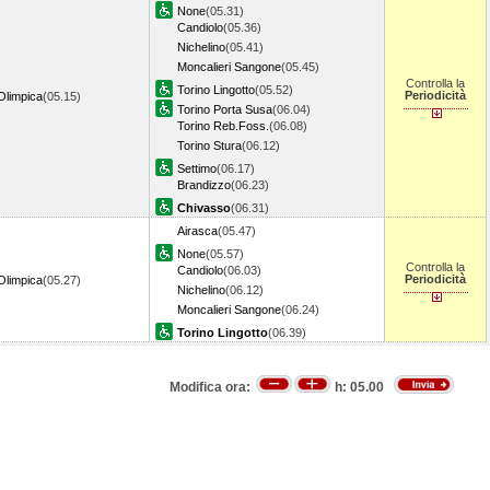
None
(05.31)
Candiolo
(05.36)
Nichelino
(05.41)
Moncalieri Sangone
(05.45)
Controlla la
Torino Lingotto
(05.52)
Periodicità
Olimpica
(05.15)
Torino Porta Susa
(06.04)
Torino Reb.Foss.
(06.08)
Torino Stura
(06.12)
Settimo
(06.17)
Brandizzo
(06.23)
Chivasso
(06.31)
Airasca
(05.47)
None
(05.57)
Controlla la
Candiolo
(06.03)
Periodicità
Olimpica
(05.27)
Nichelino
(06.12)
Moncalieri Sangone
(06.24)
Torino Lingotto
(06.39)
Modifica ora:
h:
05.00