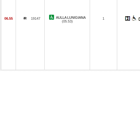
AULLA LUNIGIANA
06.55
19147
1
(05.53)