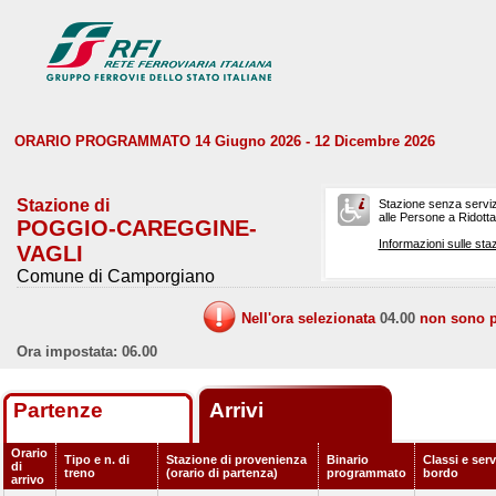
ORARIO PROGRAMMATO 14 Giugno 2026 - 12 Dicembre 2026
Stazione di
Stazione senza serviz
alle Persone a Ridotta 
POGGIO-CAREGGINE-
Informazioni sulle staz
VAGLI
Comune di Camporgiano
Nell'ora selezionata
04.00
non sono pr
Ora impostata: 06.00
Partenze
Arrivi
Orario
Tipo e n. di
Stazione di provenienza
Binario
Classi e serv
di
treno
(orario di partenza)
programmato
bordo
arrivo