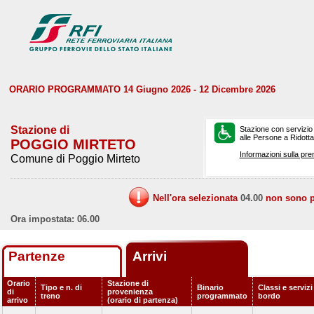
ORARIO PROGRAMMATO 14 Giugno 2026 - 12 Dicembre 2026
Stazione di
Stazione con servizio
alle Persone a Ridotta 
POGGIO MIRTETO
Informazioni sulla pre
Comune di Poggio Mirteto
Nell'ora selezionata
04.00
non sono pr
Ora impostata: 06.00
Partenze
Arrivi
Orario
Stazione di
Tipo e n. di
Binario
Classi e servizi
di
provenienza
treno
programmato
bordo
arrivo
(orario di partenza)