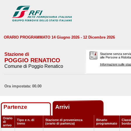
ORARIO PROGRAMMATO 14 Giugno 2026 - 12 Dicembre 2026
Stazione di
Stazione senza serviz
alle Persone a Ridotta 
POGGIO RENATICO
Informazioni sulle staz
Comune di Poggio Renatico
Ora impostata: 00.00
Partenze
Arrivi
Orario
Tipo e n. di
Stazione di provenienza
Binario
Classi
di
treno
(orario di partenza)
programmato
bordo
arrivo