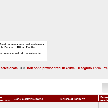
Stazione senza servizio di assistenza
alle Persone a Ridotta Mobilità.
Informazioni sulle stazioni alternative
a selezionata
04.00
non sono previsti treni in arrivo. Di seguito i primi tre
io
Ferma
Classi e servizi a bordo
Impresa di trasporto
rammato
(orari