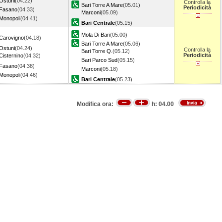
Ostuni
(04.22)
Controlla la
Bari Torre A Mare
(05.01)
Periodicità
Fasano
(04.33)
Marconi
(05.09)
Monopoli
(04.41)
Bari Centrale
(05.15)
Mola Di Bari
(05.00)
Carovigno
(04.18)
Bari Torre A Mare
(05.06)
Ostuni
(04.24)
Controlla la
Bari Torre Q.
(05.12)
Periodicità
Cisternino
(04.32)
Bari Parco Sud
(05.15)
Fasano
(04.38)
Marconi
(05.18)
Monopoli
(04.46)
Bari Centrale
(05.23)
Modifica ora:
h:
04.00