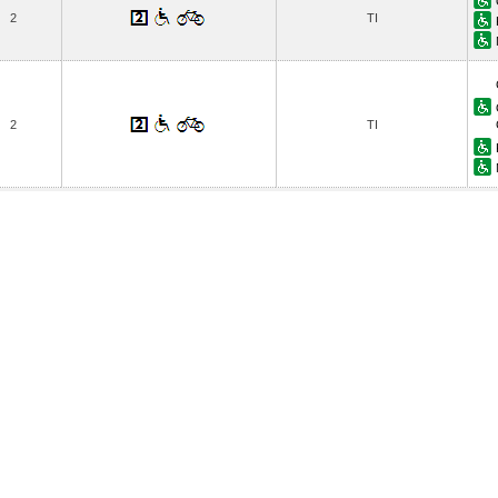
2
TI
2
TI