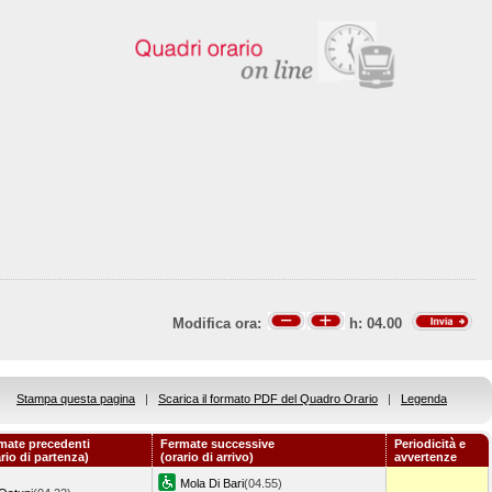
Modifica ora:
h:
04.00
Stampa questa pagina
|
Scarica il formato PDF del Quadro Orario
|
Legenda
mate precedenti
Fermate successive
Periodicità e
ario di partenza)
(orario di arrivo)
avvertenze
Mola Di Bari
(04.55)