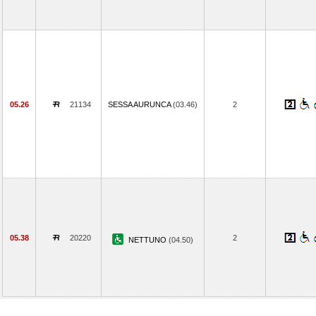
05.26
21134
SESSA AURUNCA
(03.46)
2
05.38
20220
2
NETTUNO
(04.50)