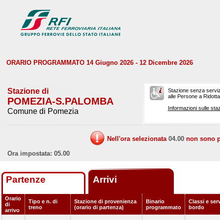
ORARIO PROGRAMMATO 14 Giugno 2026 - 12 Dicembre 2026
Stazione di
Stazione senza serviz
alle Persone a Ridotta 
POMEZIA-S.PALOMBA
Informazioni sulle staz
Comune di Pomezia
Nell'ora selezionata
04.00
non sono pr
Ora impostata: 05.00
Partenze
Arrivi
Orario
Tipo e n. di
Stazione di provenienza
Binario
Classi e serv
di
treno
(orario di partenza)
programmato
bordo
arrivo