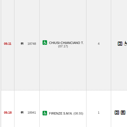
CHIUSI-CHIANCIANO T.
09.11
18748
4
(07.17)
09.18
18941
1
FIRENZE S.M.N.
(08.55)