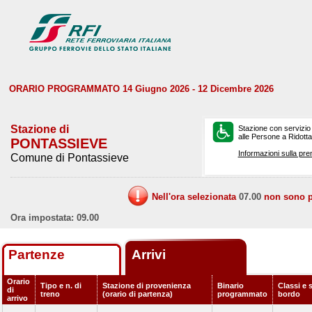
ORARIO PROGRAMMATO 14 Giugno 2026 - 12 Dicembre 2026
Stazione di
Stazione con servizio
alle Persone a Ridotta 
PONTASSIEVE
Informazioni sulla pre
Comune di Pontassieve
Nell'ora selezionata
07.00
non sono pr
Ora impostata: 09.00
Partenze
Arrivi
Orario
Tipo e n. di
Stazione di provenienza
Binario
Classi e s
di
treno
(orario di partenza)
programmato
bordo
arrivo