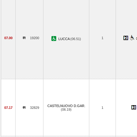
07.00
19200
1
LUCCA
(06.51)
CASTELNUOVO D.GAR.
07.17
32829
1
(06.19)