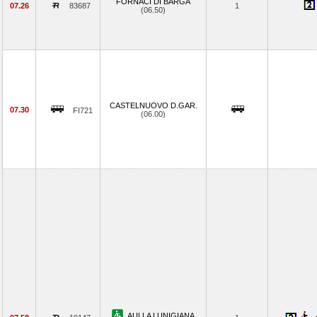
FORNACI DI BARGA
07.26
83687
1
(06.50)
CASTELNUOVO D.GAR.
07.30
FI721
(06.00)
AULLA LUNIGIANA