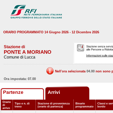
ORARIO PROGRAMMATO 14 Giugno 2026 - 12 Dicembre 2026
Stazione di
Stazione senza serviz
alle Persone a Ridotta 
PONTE A MORIANO
Informazioni sulle staz
Comune di Lucca
Nell'ora selezionata
04.00
non sono pr
Ora impostata: 07.00
Partenze
Arrivi
Orario
Tipo e n. di
Stazione di provenienza
Binario
Classi e ser
di
treno
(orario di partenza)
programmato
bordo
arrivo