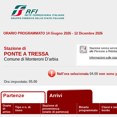
ORARIO PROGRAMMATO 14 Giugno 2026 - 12 Dicembre 2026
Stazione di
Stazione senza serviz
alle Persone a Ridotta 
PONTE A TRESSA
Informazioni sulle staz
Comune di Monteroni D'arbia
Nell'ora selezionata
04.00
non sono pr
Ora impostata: 05.00
Partenze
Arrivi
Orario
Stazione di
Tipo e n. di
Binario
Classi e ser
di
provenienza
treno
programmato
bordo
arrivo
(orario di partenza)