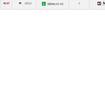
05.57
19111
1
SIENA
(05.45)