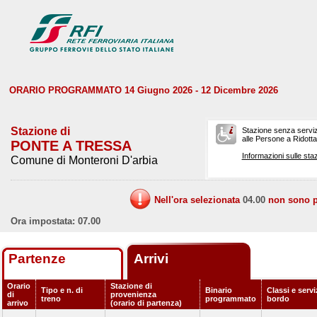
ORARIO PROGRAMMATO 14 Giugno 2026 - 12 Dicembre 2026
Stazione di
Stazione senza serviz
alle Persone a Ridotta 
PONTE A TRESSA
Informazioni sulle staz
Comune di Monteroni D'arbia
Nell'ora selezionata
04.00
non sono pr
Ora impostata: 07.00
Partenze
Arrivi
Orario
Stazione di
Tipo e n. di
Binario
Classi e servi
di
provenienza
treno
programmato
bordo
arrivo
(orario di partenza)