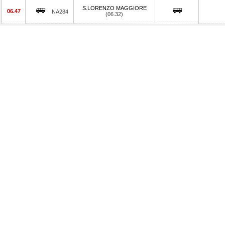
S.LORENZO MAGGIORE
06.47
NA284
(06.32)