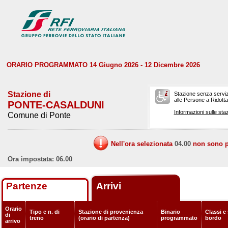
ORARIO PROGRAMMATO 14 Giugno 2026 - 12 Dicembre 2026
Stazione di
Stazione senza serviz
alle Persone a Ridotta 
PONTE-CASALDUNI
Informazioni sulle staz
Comune di Ponte
Nell'ora selezionata
04.00
non sono pr
Ora impostata: 06.00
Partenze
Arrivi
Orario
Tipo e n. di
Stazione di provenienza
Binario
Classi e 
di
treno
(orario di partenza)
programmato
bordo
arrivo