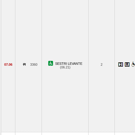
SESTRI LEVANTE
07.06
3360
2
(06.21)