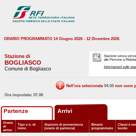
ORARIO PROGRAMMATO 14 Giugno 2026 - 12 Dicembre 2026
Stazione di
Stazione senza serviz
alle Persone a Ridotta 
BOGLIASCO
Informazioni sulle staz
Comune di Bogliasco
Nell'ora selezionata
04.00
non sono pr
Ora impostata: 07.00
Partenze
Arrivi
Orario
Tipo e n. di
Stazione di provenienza
Binario
Classi e ser
di
treno
(orario di partenza)
programmato
bordo
arrivo