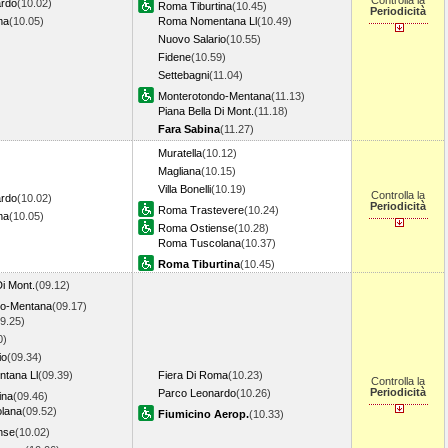
Controlla la
ardo
(10.02)
Roma Tiburtina
(10.45)
Periodicità
ma
(10.05)
Roma Nomentana Ll
(10.49)
Nuovo Salario
(10.55)
Fidene
(10.59)
Settebagni
(11.04)
Monterotondo-Mentana
(11.13)
Piana Bella Di Mont.
(11.18)
Fara Sabina
(11.27)
Muratella
(10.12)
Magliana
(10.15)
Villa Bonelli
(10.19)
Controlla la
ardo
(10.02)
Periodicità
Roma Trastevere
(10.24)
ma
(10.05)
Roma Ostiense
(10.28)
Roma Tuscolana
(10.37)
Roma Tiburtina
(10.45)
Di Mont.
(09.12)
do-Mentana
(09.17)
9.25)
0)
io
(09.34)
tana Ll
(09.39)
Fiera Di Roma
(10.23)
Controlla la
Periodicità
Parco Leonardo
(10.26)
ina
(09.46)
lana
(09.52)
Fiumicino Aerop.
(10.33)
nse
(10.02)