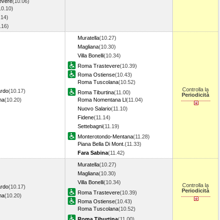
evere
(10.06)
10.10)
.14)
0.16)
Muratella
(10.27)
Magliana
(10.30)
Villa Bonelli
(10.34)
Roma Trastevere
(10.39)
Roma Ostiense
(10.43)
Roma Tuscolana
(10.52)
Controlla la
ardo
(10.17)
Roma Tiburtina
(11.00)
Periodicità
ma
(10.20)
Roma Nomentana Ll
(11.04)
Nuovo Salario
(11.10)
Fidene
(11.14)
Settebagni
(11.19)
Monterotondo-Mentana
(11.28)
Piana Bella Di Mont.
(11.33)
Fara Sabina
(11.42)
Muratella
(10.27)
Magliana
(10.30)
Villa Bonelli
(10.34)
Controlla la
ardo
(10.17)
Periodicità
Roma Trastevere
(10.39)
ma
(10.20)
Roma Ostiense
(10.43)
Roma Tuscolana
(10.52)
Roma Tiburtina
(11.00)