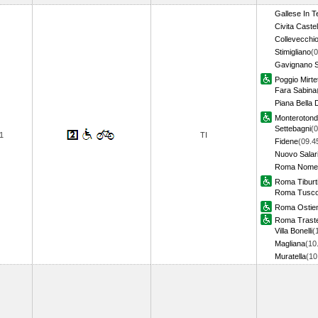
Gallese In T
Civita Caste
Collevecchi
Stimigliano
(0
Gavignano 
Poggio Mirte
Fara Sabina
Piana Bella 
Monteroton
Settebagni
(0
1
TI
Fidene
(09.4
Nuovo Salar
Roma Nomen
Roma Tiburt
Roma Tusco
Roma Ostie
Roma Trast
Villa Bonelli
(
Magliana
(10
Muratella
(1