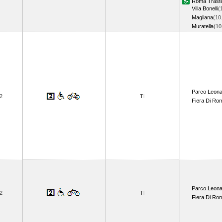
Roma Trast
Villa Bonelli
(
Magliana
(10
Muratella
(1
Parco Leon
2
TI
Fiera Di Ro
Parco Leon
2
TI
Fiera Di Ro