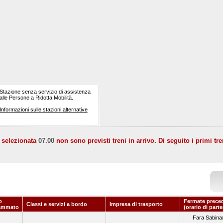
Stazione senza servizio di assistenza
alle Persone a Ridotta Mobilità.
Informazioni sulle stazioni alternative
a selezionata
07.00
non sono previsti treni in arrivo. Di seguito i primi tre
o
Fermate prece
Classi e servizi a bordo
Impresa di trasporto
ammato
(orario di part
Fara Sabina