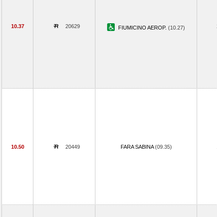
10.37
20629
FIUMICINO AEROP.
(10.27)
10.50
20449
FARA SABINA
(09.35)