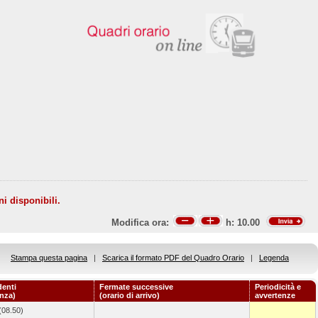
ni disponibili.
Modifica ora:
h:
10.00
Stampa questa pagina
|
Scarica il formato PDF del Quadro Orario
|
Legenda
denti
Fermate successive
Periodicità e
enza)
(orario di arrivo)
avvertenze
(08.50)