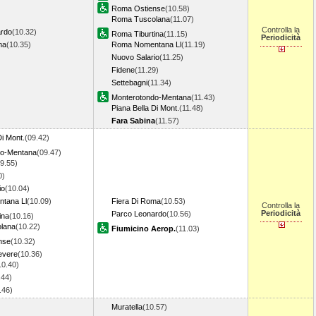
Roma Ostiense
(10.58)
Roma Tuscolana
(11.07)
Controlla la
ardo
(10.32)
Roma Tiburtina
(11.15)
Periodicità
ma
(10.35)
Roma Nomentana Ll
(11.19)
Nuovo Salario
(11.25)
Fidene
(11.29)
Settebagni
(11.34)
Monterotondo-Mentana
(11.43)
Piana Bella Di Mont.
(11.48)
Fara Sabina
(11.57)
Di Mont.
(09.42)
do-Mentana
(09.47)
9.55)
0)
io
(10.04)
tana Ll
(10.09)
Fiera Di Roma
(10.53)
Controlla la
Periodicità
Parco Leonardo
(10.56)
ina
(10.16)
lana
(10.22)
Fiumicino Aerop.
(11.03)
nse
(10.32)
evere
(10.36)
10.40)
.44)
0.46)
Muratella
(10.57)