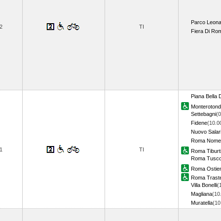
Parco Leon
2
TI
Fiera Di Ro
Piana Bella 
Monteroton
Settebagni
(0
Fidene
(10.0
Nuovo Salar
Roma Nomen
1
TI
Roma Tiburt
Roma Tusco
Roma Ostie
Roma Trast
Villa Bonelli
(
Magliana
(10
Muratella
(1