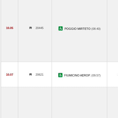
10.05
20445
POGGIO MIRTETO
(08.40)
10.07
20621
FIUMICINO AEROP.
(09.57)