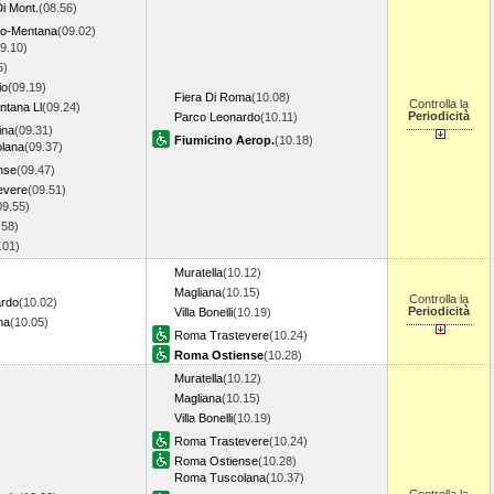
Di Mont.
(08.56)
do-Mentana
(09.02)
9.10)
5)
io
(09.19)
Fiera Di Roma
(10.08)
Controlla la
tana Ll
(09.24)
Periodicità
Parco Leonardo
(10.11)
ina
(09.31)
Fiumicino Aerop.
(10.18)
lana
(09.37)
nse
(09.47)
evere
(09.51)
09.55)
.58)
0.01)
Muratella
(10.12)
Magliana
(10.15)
Controlla la
ardo
(10.02)
Periodicità
Villa Bonelli
(10.19)
ma
(10.05)
Roma Trastevere
(10.24)
Roma Ostiense
(10.28)
Muratella
(10.12)
Magliana
(10.15)
Villa Bonelli
(10.19)
Roma Trastevere
(10.24)
Roma Ostiense
(10.28)
Roma Tuscolana
(10.37)