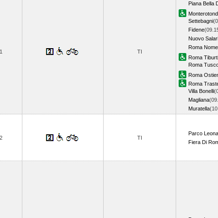
Piana Bella 
Monteroton
Settebagni
(0
Fidene
(09.1
Nuovo Salar
Roma Nomen
1
TI
Roma Tiburt
Roma Tusco
Roma Ostie
Roma Trast
Villa Bonelli
(
Magliana
(09
Muratella
(1
Parco Leon
2
TI
Fiera Di Ro