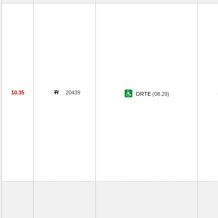
10.35
20439
ORTE
(08.29)