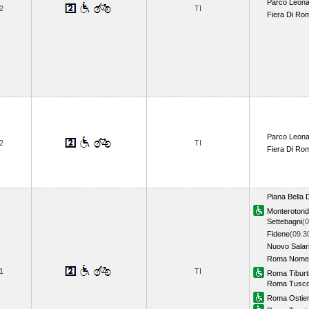
Parco Leon
2
TI
Fiera Di Ro
Parco Leon
2
TI
Fiera Di Ro
Piana Bella 
Monteroton
Settebagni
(0
Fidene
(09.3
Nuovo Salar
Roma Nomen
1
TI
Roma Tiburt
Roma Tusco
Roma Ostie