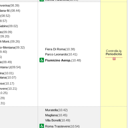
everina
(08.39)
llana-M.
(08.44)
o
(08.52)
8.57)
Sabino
(09.02)
to
(09.09)
(09.20)
Di Mont.
(09.26)
do-Mentana
(09.32)
Fiera Di Roma
(10.38)
Controlla la
9.40)
Periodicità
Parco Leonardo
(10.41)
5)
Fiumicino Aerop.
(10.48)
io
(09.49)
tana Ll
(09.54)
ina
(10.01)
lana
(10.07)
nse
(10.17)
evere
(10.21)
10.25)
.29)
0.31)
Muratella
(10.42)
Magliana
(10.45)
Villa Bonelli
(10.49)
Roma Trastevere
(10.54)