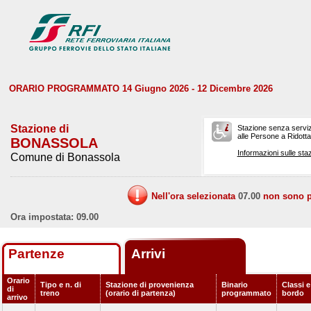
ORARIO PROGRAMMATO 14 Giugno 2026 - 12 Dicembre 2026
Stazione di
Stazione senza serviz
alle Persone a Ridotta 
BONASSOLA
Informazioni sulle staz
Comune di Bonassola
Nell'ora selezionata
07.00
non sono pr
Ora impostata: 09.00
Partenze
Arrivi
Orario
Tipo e n. di
Stazione di provenienza
Binario
Classi e
di
treno
(orario di partenza)
programmato
bordo
arrivo